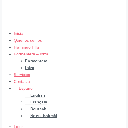
Inicio
Quienes somos
Flamingo Hills
Formentera – Ibiza
Formentera
Ibiza
Servicios
Contacta
Español
English
Français
Deutsch
Norsk bokmål
Login