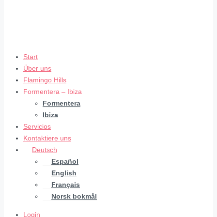
Start
Über uns
Flamingo Hills
Formentera – Ibiza
Formentera
Ibiza
Servicios
Kontaktiere uns
Deutsch
Español
English
Français
Norsk bokmål
Login