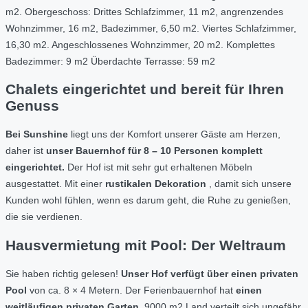
m2. Obergeschoss: Drittes Schlafzimmer, 11 m2, angrenzendes
Wohnzimmer, 16 m2, Badezimmer, 6,50 m2. Viertes Schlafzimmer,
16,30 m2. Angeschlossenes Wohnzimmer, 20 m2. Komplettes
Badezimmer: 9 m2 Überdachte Terrasse: 59 m2
Chalets eingerichtet und bereit für Ihren
Genuss
Bei Sunshine
liegt uns der Komfort unserer Gäste am Herzen,
daher ist
unser Bauernhof für 8 – 10 Personen
komplett
eingerichtet.
Der Hof ist mit sehr gut erhaltenen Möbeln
ausgestattet. Mit einer
rustikalen Dekoration
, damit sich unsere
Kunden wohl fühlen, wenn es darum geht, die Ruhe zu genießen,
die sie verdienen.
Hausvermietung mit Pool: Der Weltraum
Sie haben richtig gelesen!
Unser Hof
verfügt über einen privaten
Pool
von ca. 8 × 4 Metern. Der Ferienbauernhof hat
einen
weitläufigen privaten Garten,
9000 m2 Land verteilt sich ungefähr