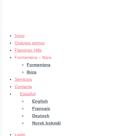
Inicio
Quienes somos
Flamingo Hills
Formentera – Ibiza
Formentera
Ibiza
Servicios
Contacta
Español
English
Français
Deutsch
Norsk bokmål
Login