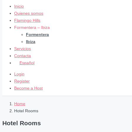
Inicio
Quienes somos
Flamingo Hills
Formentera – Ibiza
Formentera
Ibiza
Servicios
Contacta
Español
Login
Register
Become a Host
Home
Hotel Rooms
Hotel Rooms