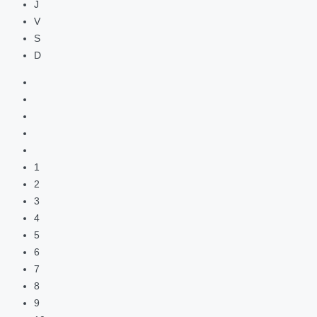
J
V
S
D
1
2
3
4
5
6
7
8
9