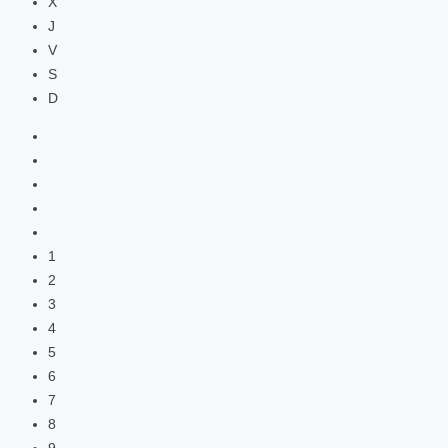
X
J
V
S
D
1
2
3
4
5
6
7
8
9