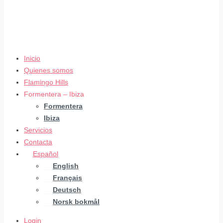
Inicio
Quienes somos
Flamingo Hills
Formentera – Ibiza
Formentera
Ibiza
Servicios
Contacta
Español
English
Français
Deutsch
Norsk bokmål
Login