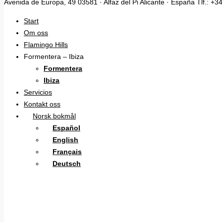
Avenida de Europa, 49 03581 · Alfaz del Pi Alicante · España Tlf.: +
Start
Om oss
Flamingo Hills
Formentera – Ibiza
Formentera
Ibiza
Servicios
Kontakt oss
Norsk bokmål
Español
English
Français
Deutsch