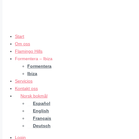
Start
Om oss
Flamingo Hills
Formentera – Ibiza
Formentera
Ibiza
Servicios
Kontakt oss
Norsk bokmål
Español
English
Français
Deutsch
Login