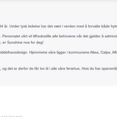
år. Under tysk ledelse har det vært i verden med å forvalte både hytter o
 Personalet vårt vil tilfredsstille alle behovene når det gjelder å admini
ie, er Sunshine noe for deg!
il middelhavsdesign. Hjemmene våre ligger i kommunene Altea, Calpe, Alfaz
 og det er derfor de får lov til i alle våre feriehus. Hvis du har spørsmål