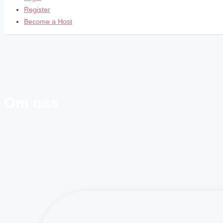
Register
Become a Host
Om oss